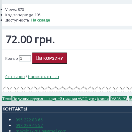
Views: 870
Код товара:
ga-105
Доступность:
На складе
72.00 грн.
Кол-во
В КОРЗИНУ
0 отзывов
/
Написать отзыв
Теги:
Подушка пружины задней нижняя AVEO grog Корея
,
96535173
,
Х
КОНТАКТЫ
095 222 88 66
098 239 46 57
makslosk2017@gmail.com