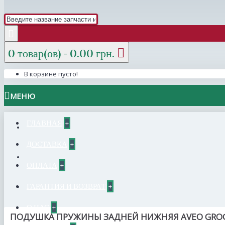
0 товар(ов) - 0.00 грн.
В корзине пусто!
МЕНЮ
ГЛАВНАЯ
+
ДОСТАВКА
+
ОПЛАТА
+
ГАРАНТИЯ И ВОЗВРАТ
+
О НАС
+
ПОДУШКА ПРУЖИНЫ ЗАДНЕЙ НИЖНЯЯ AVEO GROG