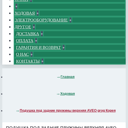
+
ХОДОВАЯ
+
ЭЛЕКТРООБОРУДОВАНИЕ
+
ДРУГОЕ
+
ДОСТАВКА
+
ОПЛАТА
+
ГАРАНТИЯ И ВОЗВРАТ
+
О НАС
+
КОНТАКТЫ
+
Главная
Ходовая
Подушка под задние пружины верхняя AVEO grog Корея
ПОДУШКА ПОД ЗАДНИЕ ПРУЖИНЫ ВЕРХНЯЯ AVEO