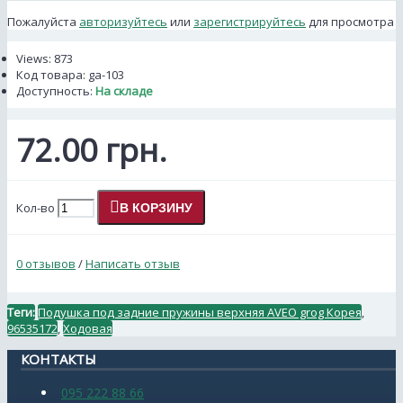
Пожалуйста
авторизуйтесь
или
зарегистрируйтесь
для просмотра
Views: 873
Код товара:
ga-103
Доступность:
На складе
72.00 грн.
Кол-во
В КОРЗИНУ
0 отзывов
/
Написать отзыв
Теги:
Подушка под задние пружины верхняя AVEO grog Корея
,
96535172
,
Ходовая
КОНТАКТЫ
095 222 88 66