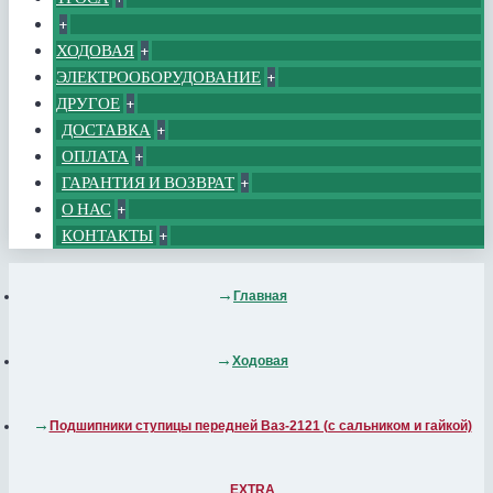
+
ХОДОВАЯ
+
ЭЛЕКТРООБОРУДОВАНИЕ
+
ДРУГОЕ
+
ДОСТАВКА
+
ОПЛАТА
+
ГАРАНТИЯ И ВОЗВРАТ
+
О НАС
+
КОНТАКТЫ
+
Главная
Ходовая
Подшипники ступицы передней Ваз-2121 (с сальником и гайкой)
EXTRA