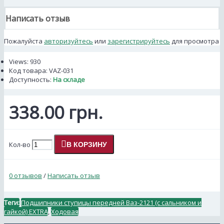
Написать отзыв
Пожалуйста
авторизуйтесь
или
зарегистрируйтесь
для просмотра
Views: 930
Код товара:
VAZ-031
Доступность:
На складе
338.00 грн.
Кол-во
В КОРЗИНУ
0 отзывов
/
Написать отзыв
Теги:
Подшипники ступицы передней Ваз-2121 (с сальником и
гайкой) EXTRA
,
Ходовая