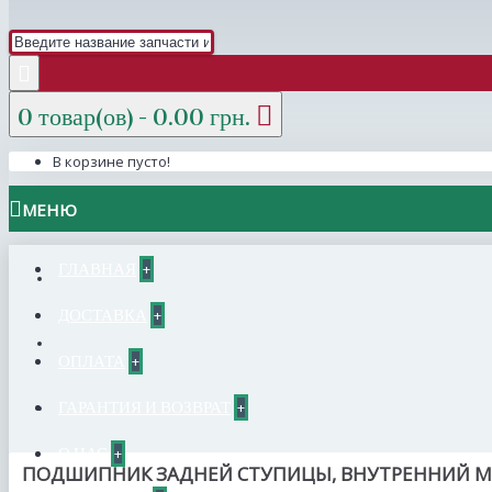
0 товар(ов) - 0.00 грн.
В корзине пусто!
МЕНЮ
ГЛАВНАЯ
+
ДОСТАВКА
+
ОПЛАТА
+
ГАРАНТИЯ И ВОЗВРАТ
+
О НАС
+
ПОДШИПНИК ЗАДНЕЙ СТУПИЦЫ, ВНУТРЕННИЙ MATI