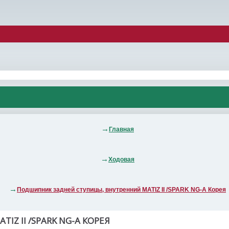
Главная
Ходовая
Подшипник задней ступицы, внутренний MATIZ II /SPARK NG-A Корея
Z II /SPARK NG-A КОРЕЯ