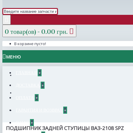
0 товар(ов) - 0.00 грн.
В корзине пусто!
МЕНЮ
ГЛАВНАЯ
+
ДОСТАВКА
+
ОПЛАТА
+
ГАРАНТИЯ И ВОЗВРАТ
+
О НАС
+
ПОДШИПНИК ЗАДНЕЙ СТУПИЦЫ ВАЗ-2108 SPZ