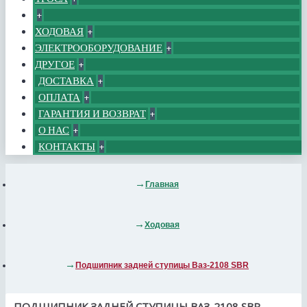
+
ХОДОВАЯ
+
ЭЛЕКТРООБОРУДОВАНИЕ
+
ДРУГОЕ
+
ДОСТАВКА
+
ОПЛАТА
+
ГАРАНТИЯ И ВОЗВРАТ
+
О НАС
+
КОНТАКТЫ
+
Главная
Ходовая
Подшипник задней ступицы Ваз-2108 SBR
ПОДШИПНИК ЗАДНЕЙ СТУПИЦЫ ВАЗ-2108 SBR