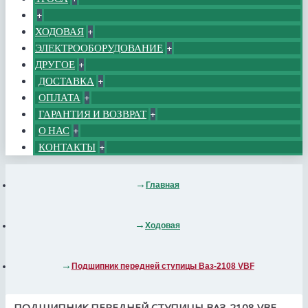
+
ХОДОВАЯ
+
ЭЛЕКТРООБОРУДОВАНИЕ
+
ДРУГОЕ
+
ДОСТАВКА
+
ОПЛАТА
+
ГАРАНТИЯ И ВОЗВРАТ
+
О НАС
+
КОНТАКТЫ
+
Главная
Ходовая
Подшипник передней ступицы Ваз-2108 VBF
ПОДШИПНИК ПЕРЕДНЕЙ СТУПИЦЫ ВАЗ-2108 VBF