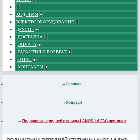
+
ХОДОВАЯ
+
ЭЛЕКТРООБОРУДОВАНИЕ
+
ДРУГОЕ
+
ДОСТАВКА
+
ОПЛАТА
+
ГАРАНТИЯ И ВОЗВРАТ
+
О НАС
+
КОНТАКТЫ
+
Главная
Ходовая
Подшипник передней ступицы LANOS 1.6 FAG оригинал
ПОДШИПНИК ПЕРЕДНЕЙ СТУПИЦЫ LANOS 1.6 FAG