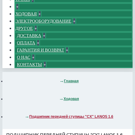
+
ХОДОВАЯ
+
ЭЛЕКТРООБОРУДОВАНИЕ
+
ДРУГОЕ
+
ДОСТАВКА
+
ОПЛАТА
+
ГАРАНТИЯ И ВОЗВРАТ
+
О НАС
+
КОНТАКТЫ
+
Главная
Ходовая
Подшипник передней ступицы "CX" LANOS 1.6
ПОДШИПНИК ПЕРЕДНЕЙ СТУПИЦЫ "CX" LANOS 1.6