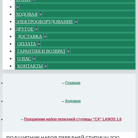
+
ХОДОВАЯ
+
ЭЛЕКТРООБОРУДОВАНИЕ
+
ДРУГОЕ
+
ДОСТАВКА
+
ОПЛАТА
+
ГАРАНТИЯ И ВОЗВРАТ
+
О НАС
+
КОНТАКТЫ
+
Главная
Ходовая
Подшипник набор передней ступицы "CX" LANOS 1.6
ПОДШИПНИК НАБОР ПЕРЕДНЕЙ СТУПИЦЫ "CX"