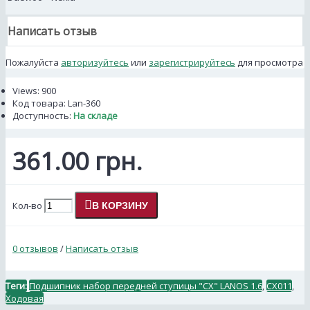
Написать отзыв
Пожалуйста
авторизуйтесь
или
зарегистрируйтесь
для просмотра
Views: 900
Код товара:
Lan-360
Доступность:
На складе
361.00 грн.
Кол-во
В КОРЗИНУ
0 отзывов
/
Написать отзыв
Теги:
Подшипник набор передней ступицы "CX" LANOS 1.6
,
CX011
,
Ходовая