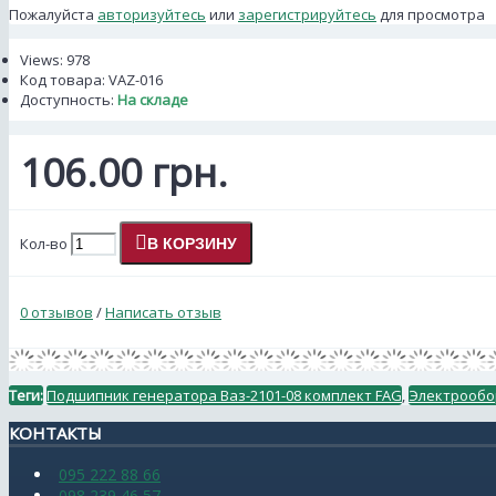
Пожалуйста
авторизуйтесь
или
зарегистрируйтесь
для просмотра
Views: 978
Код товара:
VAZ-016
Доступность:
На складе
106.00 грн.
Кол-во
В КОРЗИНУ
0 отзывов
/
Написать отзыв
Теги:
Подшипник генератора Ваз-2101-08 комплект FAG
,
Электрообо
КОНТАКТЫ
095 222 88 66
098 239 46 57