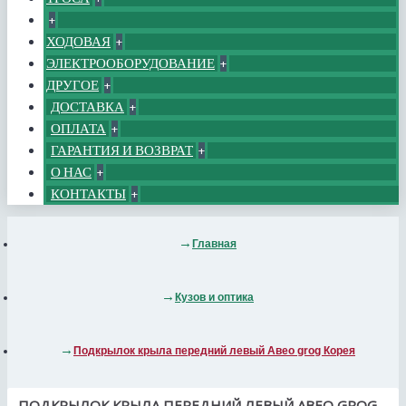
+
ХОДОВАЯ
+
ЭЛЕКТРООБОРУДОВАНИЕ
+
ДРУГОЕ
+
ДОСТАВКА
+
ОПЛАТА
+
ГАРАНТИЯ И ВОЗВРАТ
+
О НАС
+
КОНТАКТЫ
+
Главная
Кузов и оптика
Подкрылок крыла передний левый Авео grog Корея
ПОДКРЫЛОК КРЫЛА ПЕРЕДНИЙ ЛЕВЫЙ АВЕО GROG