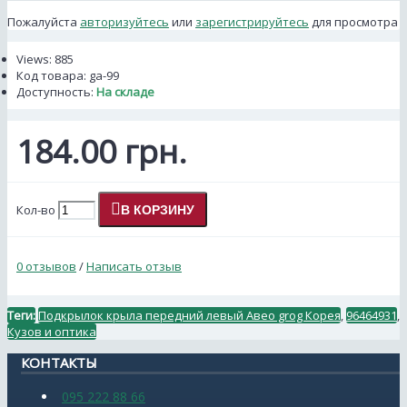
Пожалуйста
авторизуйтесь
или
зарегистрируйтесь
для просмотра
Views: 885
Код товара:
ga-99
Доступность:
На складе
184.00 грн.
Кол-во
В КОРЗИНУ
0 отзывов
/
Написать отзыв
Теги:
Подкрылок крыла передний левый Авео grog Корея
,
96464931
,
Кузов и оптика
КОНТАКТЫ
095 222 88 66