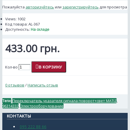
Пожалуйста
авторизуйтесь
или
зарегистрируйтесь
для просмотра
Views: 1002
Код товара:
AL-367
Доступность:
На складе
433.00 грн.
Кол-во
В КОРЗИНУ
0 отзывов
/
Написать отзыв
Теги:
Переключатель указателя сигнала поворот+свет MATIZ
,
96314332
,
Электрооборудование
КОНТАКТЫ
095 222 88 66