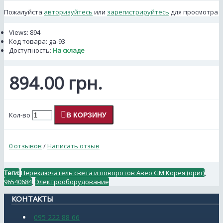
Пожалуйста
авторизуйтесь
или
зарегистрируйтесь
для просмотра
Views: 894
Код товара:
ga-93
Доступность:
На складе
894.00 грн.
Кол-во
В КОРЗИНУ
0 отзывов
/
Написать отзыв
Теги:
Переключатель света и поворотов Авео GM Корея (ориг)
,
96540684
,
Электрооборудование
КОНТАКТЫ
095 222 88 66