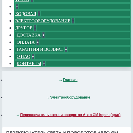
+
ХОДОВАЯ
+
ЭЛЕКТРООБОРУДОВАНИЕ
+
ДРУГОЕ
+
ДОСТАВКА
+
ОПЛАТА
+
ГАРАНТИЯ И ВОЗВРАТ
+
О НАС
+
КОНТАКТЫ
+
Главная
Электрооборудование
Переключатель света и поворотов Авео GM Корея (ориг)
ПЕРЕКЛЮЧАТЕЛЬ СВЕТА И ПОВОРОТОВ АВЕО GM