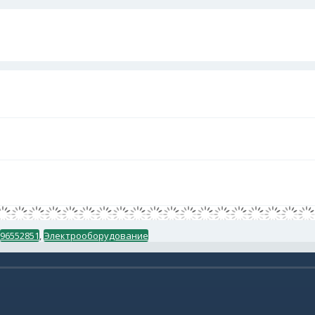
96552851
,
Электрооборудование