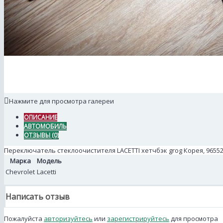
Нажмите для просмотра галереи
ОПИСАНИЕ
АВТОМОБИЛЬ
ОТЗЫВЫ (0)
Переключатель стеклоочистителя LACETTI хетчбэк grog Корея, 9655
Марка
Модель
Chevrolet
Lacetti
Написать отзыв
Пожалуйста
авторизуйтесь
или
зарегистрируйтесь
для просмотра