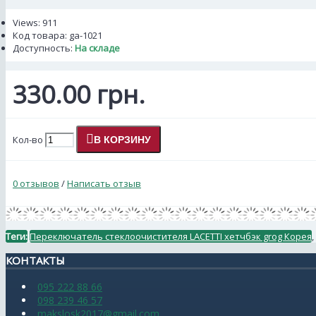
Views: 911
Код товара:
ga-1021
Доступность:
На складе
330.00 грн.
Кол-во
В КОРЗИНУ
0 отзывов
/
Написать отзыв
Теги:
Переключатель стеклоочистителя LACETTI хетчбэк grog Корея
,
КОНТАКТЫ
095 222 88 66
098 239 46 57
makslosk2017@gmail.com