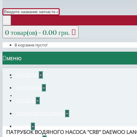
0 товар(ов) - 0.00 грн.
В корзине пусто!
МЕНЮ
ГЛАВНАЯ
+
ДОСТАВКА
+
ОПЛАТА
+
ГАРАНТИЯ И ВОЗВРАТ
+
О НАС
+
ПАТРУБОК ВОДЯНОГО НАСОСА "CRB" DAEWOO LANO