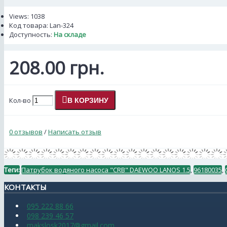
Views: 1038
Код товара:
Lan-324
Доступность:
На складе
208.00 грн.
Кол-во
В КОРЗИНУ
0 отзывов
/
Написать отзыв
Теги:
Патрубок водяного насоса "CRB" DAEWOO LANOS 1.5
,
96180035
,
КОНТАКТЫ
095 222 88 66
098 239 46 57
makslosk2017@gmail.com