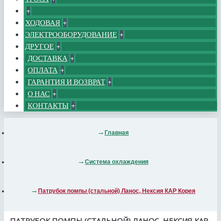
+
ХОДОВАЯ
+
ЭЛЕКТРООБОРУДОВАНИЕ
+
ДРУГОЕ
+
ДОСТАВКА
+
ОПЛАТА
+
ГАРАНТИЯ И ВОЗВРАТ
+
О НАС
+
КОНТАКТЫ
+
Главная
Система охлаждения
Патрубок помпы (стальной) Ланос, Нексия КАР Корея
ПАТРУБОК ПОМПЫ (СТАЛЬНОЙ) ЛАНОС, НЕКСИЯ КАР