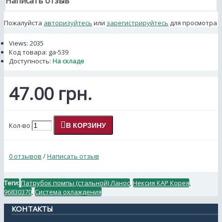
Написать отзыв
Пожалуйста
авторизуйтесь
или
зарегистрируйтесь
для просмотра
Views: 2035
Код товара:
ga-539
Доступность:
На складе
47.00 грн.
Кол-во
В КОРЗИНУ
0 отзывов
/
Написать отзыв
Теги:
Патрубок помпы (стальной) Ланос
,
Нексия КАР Корея
,
96830370
,
Система охлаждения
КОНТАКТЫ