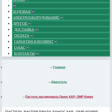
+
ХОДОВАЯ
+
ЭЛЕКТРООБОРУДОВАНИЕ
+
ДРУГОЕ
+
ДОСТАВКА
+
ОПЛАТА
+
ГАРАНТИЯ И ВОЗВРАТ
+
О НАС
+
КОНТАКТЫ
+
Главная
Двигатель
Пастель распредвала Ланос КАР- GMP Корея
ПАСТЕЛЬ РАСПРЕДВАЛА ЛАНОС КАР- GMP КОРЕЯ