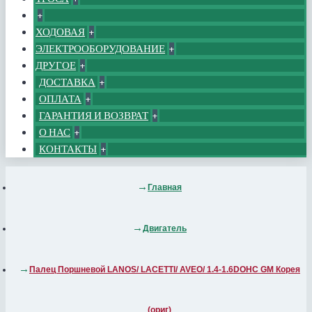
+
ХОДОВАЯ
+
ЭЛЕКТРООБОРУДОВАНИЕ
+
ДРУГОЕ
+
ДОСТАВКА
+
ОПЛАТА
+
ГАРАНТИЯ И ВОЗВРАТ
+
О НАС
+
КОНТАКТЫ
+
Главная
Двигатель
Палец Поршневой LANOS/ LACETTI/ AVEO/ 1.4-1.6DOHC GM Корея
(ориг)