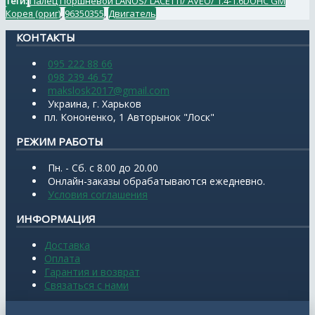
Теги:
Палец Поршневой LANOS/ LACETTI/ AVEO/ 1.4-1.6DOHC GM
Корея (ориг)
,
96350355
,
Двигатель
КОНТАКТЫ
095 222 88 66
098 239 46 57
makslosk2017@gmail.com
Украина, г. Харьков
пл. Кононенко, 1 Авторынок "Лоск"
РЕЖИМ РАБОТЫ
Пн. - Сб. с 8.00 до 20.00
Онлайн-заказы обрабатываются ежедневно.
Условия соглашения
ИНФОРМАЦИЯ
Доставка
Оплата
Гарантия и возврат
Связаться с нами