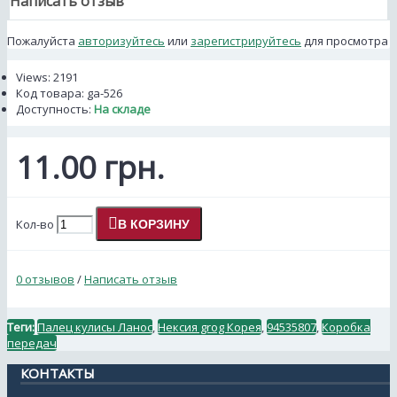
Написать отзыв
Пожалуйста
авторизуйтесь
или
зарегистрируйтесь
для просмотра
Views: 2191
Код товара:
ga-526
Доступность:
На складе
11.00 грн.
Кол-во
В КОРЗИНУ
0 отзывов
/
Написать отзыв
Теги:
Палец кулисы Ланос
,
Нексия grog Корея
,
94535807
,
Коробка
передач
КОНТАКТЫ