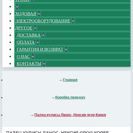
+
ХОДОВАЯ
+
ЭЛЕКТРООБОРУДОВАНИЕ
+
ДРУГОЕ
+
ДОСТАВКА
+
ОПЛАТА
+
ГАРАНТИЯ И ВОЗВРАТ
+
О НАС
+
КОНТАКТЫ
+
Главная
Коробка передач
Палец кулисы Ланос, Нексия grog Корея
ПАЛЕЦ КУЛИСЫ ЛАНОС, НЕКСИЯ GROG КОРЕЯ