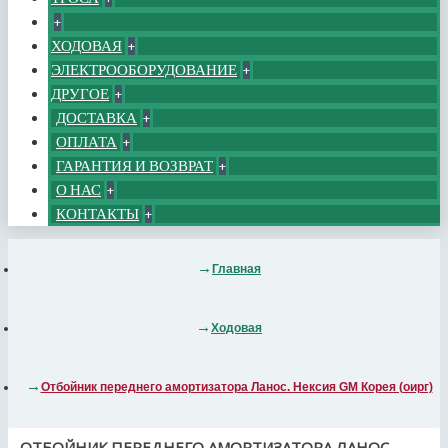
+
ХОДОВАЯ
+
ЭЛЕКТРООБОРУДОВАНИЕ
+
ДРУГОЕ
+
ДОСТАВКА
+
ОПЛАТА
+
ГАРАНТИЯ И ВОЗВРАТ
+
О НАС
+
КОНТАКТЫ
+
Главная
Ходовая
Отбойник переднего амортизатора Ланос. Нексия GM Корея (оирг)
ОТБОЙНИК ПЕРЕДНЕГО АМОРТИЗАТОРА ЛАНОС.