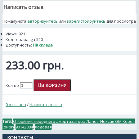
Написать отзыв
Пожалуйста
авторизуйтесь
или
зарегистрируйтесь
для просмотра
Views: 921
Код товара:
ga-520
Доступность:
На складе
233.00 грн.
Кол-во
В КОРЗИНУ
0 отзывов
/
Написать отзыв
Теги:
Отбойник переднего амортизатора Ланос. Нексия GM Корея
(оирг)
,
90142884
,
Ходовая
КОНТАКТЫ