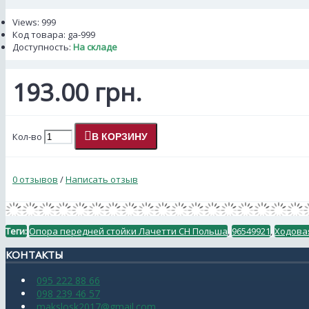
Views: 999
Код товара:
ga-999
Доступность:
На складе
193.00 грн.
Кол-во
В КОРЗИНУ
0 отзывов
/
Написать отзыв
Теги:
Опора передней стойки Лачетти СН Польша
,
96549921
,
Ходова
КОНТАКТЫ
095 222 88 66
098 239 46 57
makslosk2017@gmail.com