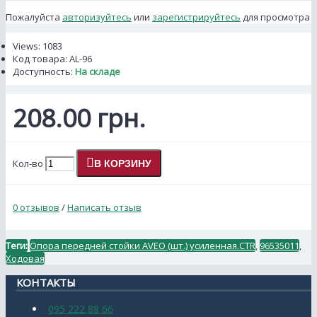
Пожалуйста
авторизуйтесь
или
зарегистрируйтесь
для просмотра
Views: 1083
Код товара:
AL-96
Доступность:
На складе
208.00 грн.
Кол-во
В КОРЗИНУ
0 отзывов
/
Написать отзыв
Теги:
Опора передней стойки AVEO (шт.) усиленная.CTR
,
96535011
,
Ходовая
КОНТАКТЫ
095 222 88 66