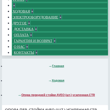
+
ХОДОВАЯ
+
ЭЛЕКТРООБОРУДОВАНИЕ
+
ДРУГОЕ
+
ДОСТАВКА
+
ОПЛАТА
+
ГАРАНТИЯ И ВОЗВРАТ
+
О НАС
+
КОНТАКТЫ
+
Главная
Ходовая
Опора передней стойки AVEO (шт.) усиленная.CTR
ОПОРА ПЕР. СТОЙКИ AVEO (ШТ.) УСИЛЕННАЯ.CTR