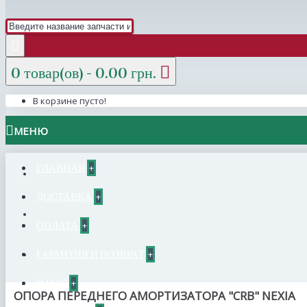
0 товар(ов) - 0.00 грн.
В корзине пусто!
МЕНЮ
ГЛАВНАЯ
+
ДОСТАВКА
+
ОПЛАТА
+
ГАРАНТИЯ И ВОЗВРАТ
+
О НАС
+
ОПОРА ПЕРЕДНЕГО АМОРТИЗАТОРА "CRB" NEXIA