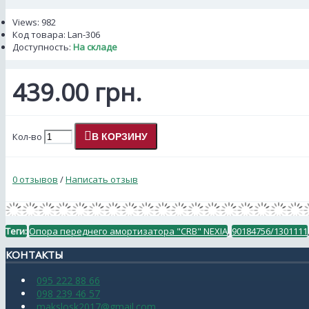
Views: 982
Код товара:
Lan-306
Доступность:
На складе
439.00 грн.
Кол-во
В КОРЗИНУ
0 отзывов
/
Написать отзыв
Теги:
Опора переднего амортизатора "CRB" NEXIA
,
90184756/1301111
КОНТАКТЫ
095 222 88 66
098 239 46 57
makslosk2017@gmail.com