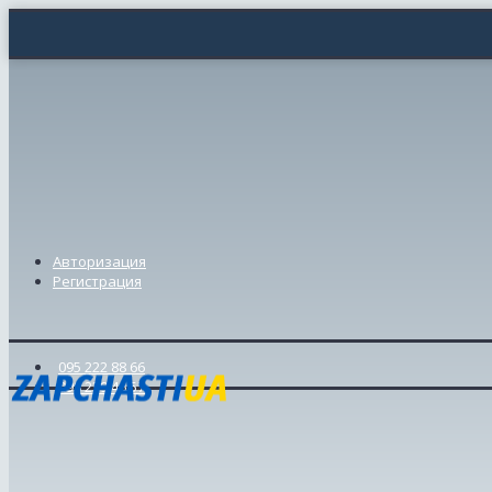
Авторизация
Регистрация
095 222 88 66
098 239 46 57