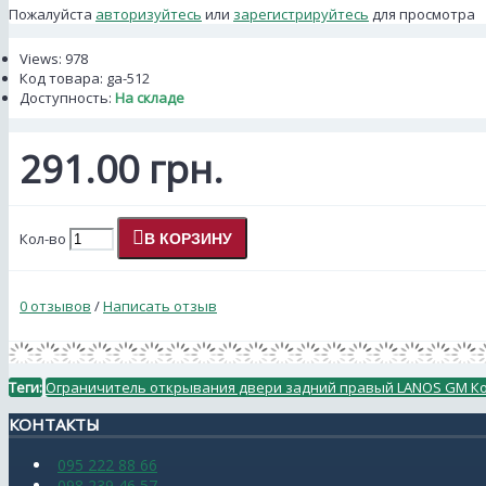
Пожалуйста
авторизуйтесь
или
зарегистрируйтесь
для просмотра
Views: 978
Код товара:
ga-512
Доступность:
На складе
291.00 грн.
Кол-во
В КОРЗИНУ
0 отзывов
/
Написать отзыв
Теги:
Ограничитель открывания двери задний правый LANOS GM Кор
КОНТАКТЫ
095 222 88 66
098 239 46 57