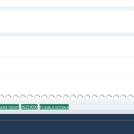
ея (ориг)
,
96259090
,
Кузов и оптика