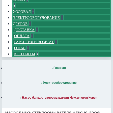
+
ХОДОВАЯ
+
ЭЛЕКТРООБОРУДОВАНИЕ
+
ДРУГОЕ
+
ДОСТАВКА
+
ОПЛАТА
+
ГАРАНТИЯ И ВОЗВРАТ
+
О НАС
+
КОНТАКТЫ
+
Главная
Электрооборудование
Насос бачка стеклоомывателя Нексия grog Корея
НАСОС БАЧКА СТЕКЛООМЫВАТЕЛЯ НЕКСИЯ GROG