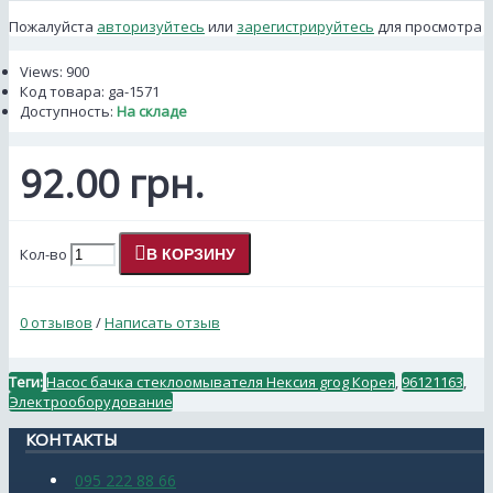
Пожалуйста
авторизуйтесь
или
зарегистрируйтесь
для просмотра
Views: 900
Код товара:
ga-1571
Доступность:
На складе
92.00 грн.
Кол-во
В КОРЗИНУ
0 отзывов
/
Написать отзыв
Теги:
Насос бачка стеклоомывателя Нексия grog Корея
,
96121163
,
Электрооборудование
КОНТАКТЫ
095 222 88 66