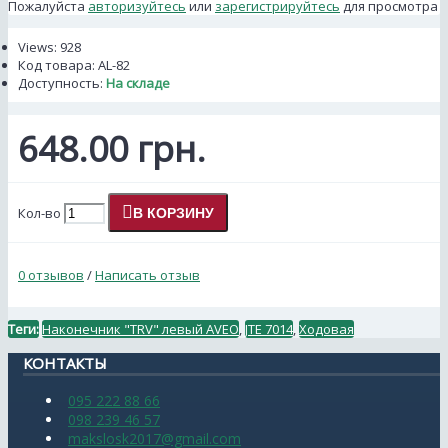
Пожалуйста
авторизуйтесь
или
зарегистрируйтесь
для просмотра
Views: 928
Код товара:
AL-82
Доступность:
На складе
648.00 грн.
Кол-во
В КОРЗИНУ
0 отзывов
/
Написать отзыв
Теги:
Наконечник "TRV" левый AVEO
,
JTE 7014
,
Ходовая
КОНТАКТЫ
095 222 88 66
098 239 46 57
makslosk2017@gmail.com