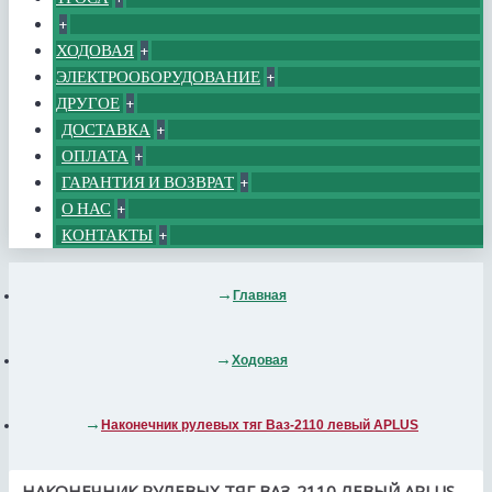
+
ХОДОВАЯ
+
ЭЛЕКТРООБОРУДОВАНИЕ
+
ДРУГОЕ
+
ДОСТАВКА
+
ОПЛАТА
+
ГАРАНТИЯ И ВОЗВРАТ
+
О НАС
+
КОНТАКТЫ
+
Главная
Ходовая
Наконечник рулевых тяг Ваз-2110 левый APLUS
НАКОНЕЧНИК РУЛЕВЫХ ТЯГ ВАЗ-2110 ЛЕВЫЙ APLUS