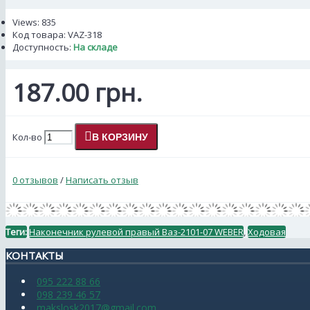
Views: 835
Код товара:
VAZ-318
Доступность:
На складе
187.00 грн.
Кол-во
В КОРЗИНУ
0 отзывов
/
Написать отзыв
Теги:
Наконечник рулевой правый Ваз-2101-07 WEBER
,
Ходовая
КОНТАКТЫ
095 222 88 66
098 239 46 57
makslosk2017@gmail.com