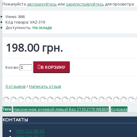
Пожалуйста
авторизуйтесь
или
зарегистрируйтесь
для просмотра
Views: 846
Код товара:
VAZ-319
Доступность:
На складе
198.00 грн.
Кол-во
В КОРЗИНУ
0 отзывов
/
Написать отзыв
Теги:
Наконечник рулевой левый Ваз 2110-2170 WEBER
,
Ходовая
КОНТАКТЫ
095 222 88 66
098 239 46 57