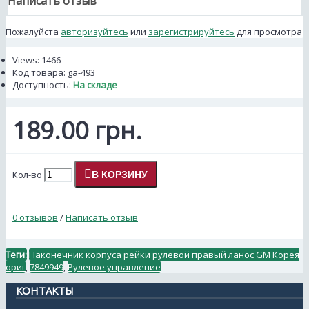
Написать отзыв
Пожалуйста
авторизуйтесь
или
зарегистрируйтесь
для просмотра
Views: 1466
Код товара:
ga-493
Доступность:
На складе
189.00 грн.
Кол-во
В КОРЗИНУ
0 отзывов
/
Написать отзыв
Теги:
Наконечник корпуса рейки рулевой правый ланос GM Корея
ориг
,
7849949
,
Рулевое управление
КОНТАКТЫ