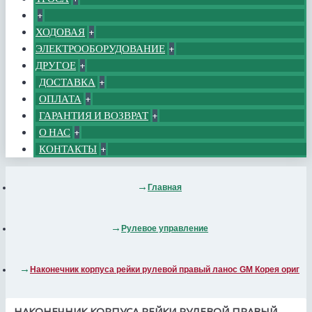
+
ХОДОВАЯ
+
ЭЛЕКТРООБОРУДОВАНИЕ
+
ДРУГОЕ
+
ДОСТАВКА
+
ОПЛАТА
+
ГАРАНТИЯ И ВОЗВРАТ
+
О НАС
+
КОНТАКТЫ
+
Главная
Рулевое управление
Наконечник корпуса рейки рулевой правый ланос GM Корея ориг
НАКОНЕЧНИК КОРПУСА РЕЙКИ РУЛЕВОЙ ПРАВЫЙ