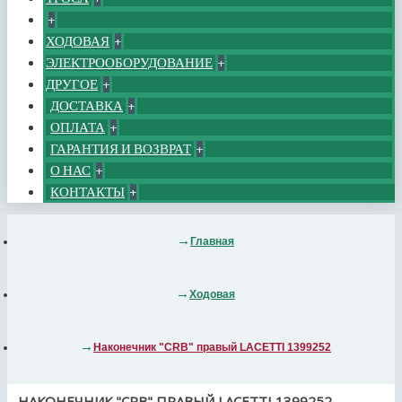
+
ХОДОВАЯ
+
ЭЛЕКТРООБОРУДОВАНИЕ
+
ДРУГОЕ
+
ДОСТАВКА
+
ОПЛАТА
+
ГАРАНТИЯ И ВОЗВРАТ
+
О НАС
+
КОНТАКТЫ
+
Главная
Ходовая
Наконечник "CRB" правый LACETTI 1399252
НАКОНЕЧНИК "CRB" ПРАВЫЙ LACETTI 1399252