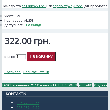
Пожалуйста
авторизуйтесь
или
зарегистрируйтесь
для просмотра
Views: 979
Код товара:
AL-253
Доступность:
На складе
322.00 грн.
Кол-во
В КОРЗИНУ
0 отзывов
/
Написать отзыв
Теги:
Наконечник "CRB" правый LACETTI 1399252
,
96407486
,
Ходовая
КОНТАКТЫ
095 222 88 66
098 239 46 57