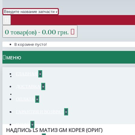
0 товар(ов) - 0.00 грн.
В корзине пусто!
МЕНЮ
ГЛАВНАЯ
+
ДОСТАВКА
+
ОПЛАТА
+
ГАРАНТИЯ И ВОЗВРАТ
+
О НАС
+
НАДПИСЬ LS МАТИЗ GM КОРЕЯ (ОРИГ)