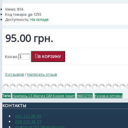
Views: 814
Код товара:
ga-1255
Доступность:
На складе
95.00 грн.
Кол-во
В КОРЗИНУ
0 отзывов
/
Написать отзыв
Теги:
Надпись LS Матиз GM Корея (ориг)
,
96612155
,
Кузов и оптика
КОНТАКТЫ
095 222 88 66
098 239 46 57
makslosk2017@gmail.com