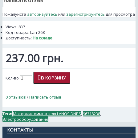
Написать отзыв
Пожалуйста
авторизуйтесь
или
зарегистрируйтесь
для просмотра
Views: 837
Код товара:
Lan-268
Доступность:
На складе
237.00 грн.
Кол-во
В КОРЗИНУ
0 отзывов
/
Написать отзыв
Теги:
Моторчик омывателя LANOS DNPS
,
96318238
,
Электрооборудование
КОНТАКТЫ