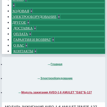
+
ХОДОВАЯ
+
ЭЛЕКТРООБОРУДОВАНИЕ
+
ДРУГОЕ
+
ДОСТАВКА
+
ОПЛАТА
+
ГАРАНТИЯ И ВОЗВРАТ
+
О НАС
+
КОНТАКТЫ
+
Главная
Электрооборудование
Модуль зажигания AVEO-1,6 AMULET "E&E"Б-127
МОДУЛЬ ЗАЖИГАНИЯ AVEO-1,6 AMULET "E&E"Б-127