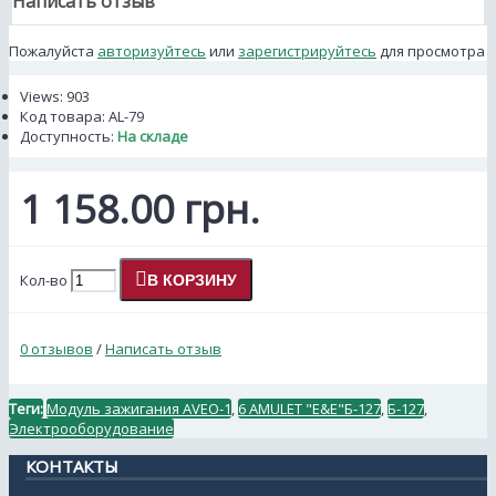
Написать отзыв
Пожалуйста
авторизуйтесь
или
зарегистрируйтесь
для просмотра
Views: 903
Код товара:
AL-79
Доступность:
На складе
1 158.00 грн.
Кол-во
В КОРЗИНУ
0 отзывов
/
Написать отзыв
Теги:
Модуль зажигания AVEO-1
,
6 AMULET "E&E"Б-127
,
Б-127
,
Электрооборудование
КОНТАКТЫ