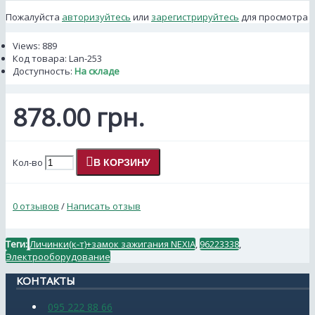
Пожалуйста
авторизуйтесь
или
зарегистрируйтесь
для просмотра
Views: 889
Код товара:
Lan-253
Доступность:
На складе
878.00 грн.
Кол-во
В КОРЗИНУ
0 отзывов
/
Написать отзыв
Теги:
Личинки(к-т)+замок зажигания NEXIA
,
96223338
,
Электрооборудование
КОНТАКТЫ
095 222 88 66