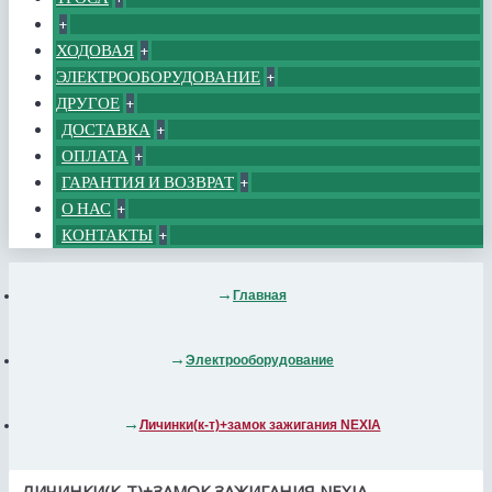
+
ХОДОВАЯ
+
ЭЛЕКТРООБОРУДОВАНИЕ
+
ДРУГОЕ
+
ДОСТАВКА
+
ОПЛАТА
+
ГАРАНТИЯ И ВОЗВРАТ
+
О НАС
+
КОНТАКТЫ
+
Главная
Электрооборудование
Личинки(к-т)+замок зажигания NEXIA
ЛИЧИНКИ(К-Т)+ЗАМОК ЗАЖИГАНИЯ NEXIA