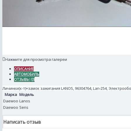
Нажмите для просмотра галереи
ОПИСАНИЕ
АВТОМОБИЛЬ
ОТЗЫВЫ (0)
Личинки(к-т)+замок зажигания LANOS, 96304764, Lan-254, Электроо
Марка
Модель
Daewoo
Lanos
Daewoo
Sens
Написать отзыв