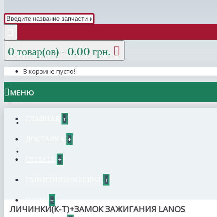
0 товар(ов) - 0.00 грн.
В корзине пусто!
МЕНЮ
ГЛАВНАЯ
+
ДОСТАВКА
+
ОПЛАТА
+
ГАРАНТИЯ И ВОЗВРАТ
+
О НАС
+
ЛИЧИНКИ(К-Т)+ЗАМОК ЗАЖИГАНИЯ LANOS