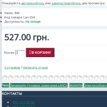
Пожалуйста
авторизуйтесь
или
зарегистрируйтесь
для просмотра
Views: 994
Код товара:
Lan-254
Доступность:
На складе
527.00 грн.
Кол-во
В КОРЗИНУ
0 отзывов
/
Написать отзыв
Теги:
Личинки(к-т)+замок зажигания LANOS
,
96304764
,
Электрообору
КОНТАКТЫ
095 222 88 66
098 239 46 57