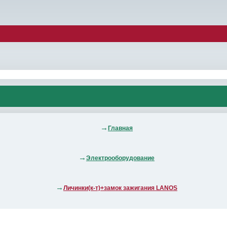
Главная
Электрооборудование
Личинки(к-т)+замок зажигания LANOS