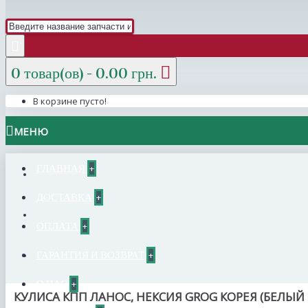
0 товар(ов) - 0.00 грн.
В корзине пусто!
МЕНЮ
ГЛАВНАЯ
+
ДОСТАВКА
+
ОПЛАТА
+
ГАРАНТИЯ И ВОЗВРАТ
+
О НАС
+
КУЛИСА КПП ЛАНОС, НЕКСИЯ GROG КОРЕЯ (БЕЛЫЙ