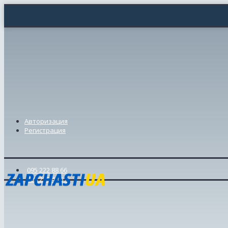
Авторизация
Регистрация
095 222 88 66
098 239 46 57