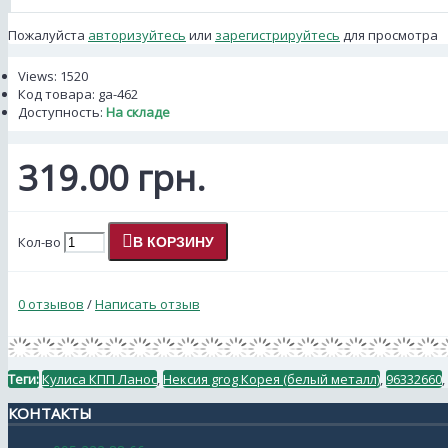
Пожалуйста
авторизуйтесь
или
зарегистрируйтесь
для просмотра
Views: 1520
Код товара:
ga-462
Доступность:
На складе
319.00 грн.
Кол-во
В КОРЗИНУ
0 отзывов
/
Написать отзыв
Теги:
Кулиса КПП Ланос
,
Нексия grog Корея (белый металл)
,
96332660
,
КОНТАКТЫ