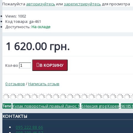
Пожалуйста
авторизуйтесь
или
зарегистрируйтесь
для просмотра
Views: 1002
Код товара:
ga-461
Доступность:
На складе
1 620.00 грн.
Кол-во
В КОРЗИНУ
0 отзывов
/
Написать отзыв
Теги:
Кулак поворотный правый Ланос 1
,
6 Нексия grog Корея
,
96185
КОНТАКТЫ
095 222 88 66
098 239 46 57