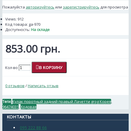
Пожалуйста
авторизуйтесь
или
зарегистрируйтесь
для просмотра
Views: 912
Код товара:
ga-970
Доступность:
На складе
853.00 грн.
Кол-во
В КОРЗИНУ
0 отзывов
/
Написать отзыв
Теги:
Кулак поротный задний правый Лачетти grog Корея
,
96474031
,
Ходовая
КОНТАКТЫ
095 222 88 66