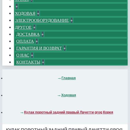
+
ХОДОВАЯ
+
ЭЛЕКТРООБОРУДОВАНИЕ
+
ДРУГОЕ
+
ДОСТАВКА
+
ОПЛАТА
+
ГАРАНТИЯ И ВОЗВРАТ
+
О НАС
+
КОНТАКТЫ
+
Главная
Ходовая
Кулак поротный задний правый Лачетти grog Корея
КУЛАК ПОРОТНЫЙ ЗАДНИЙ ПРАВЫЙ ЛАЧЕТТИ GROG