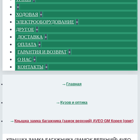
+
ХОДОВАЯ
+
ЭЛЕКТРООБОРУДОВАНИЕ
+
ДРУГОЕ
+
ДОСТАВКА
+
ОПЛАТА
+
ГАРАНТИЯ И ВОЗВРАТ
+
О НАС
+
КОНТАКТЫ
+
Главная
Кузов и оптика
Крышка замка багажника (замок верхний) AVEO GM Корея (ориг)
КРЫШКА ЗАМКА БАГАЖНИКА (ЗАМОК ВЕРХНИЙ) AVEO