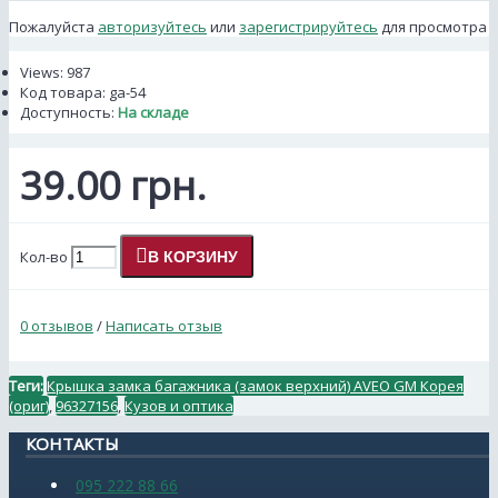
Пожалуйста
авторизуйтесь
или
зарегистрируйтесь
для просмотра
Views: 987
Код товара:
ga-54
Доступность:
На складе
39.00 грн.
Кол-во
В КОРЗИНУ
0 отзывов
/
Написать отзыв
Теги:
Крышка замка багажника (замок верхний) AVEO GM Корея
(ориг)
,
96327156
,
Кузов и оптика
КОНТАКТЫ
095 222 88 66