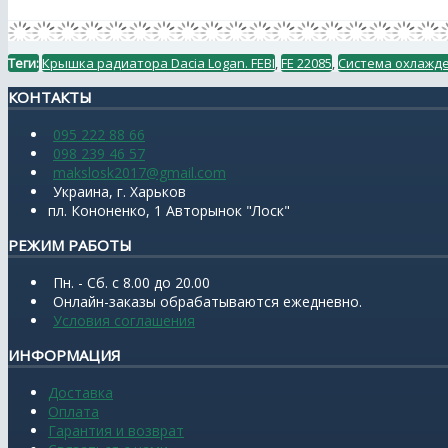
Теги:
Крышка радиатора Dacia Logan. FEBI
,
FE 22085
,
Система охлажд
КОНТАКТЫ
095 222 88 66
098 239 46 57
makslosk2017@gmail.com
Украина, г. Харьков
пл. Кононенко, 1 Авторынок "Лоск"
РЕЖИМ РАБОТЫ
Пн. - Сб. с 8.00 до 20.00
Онлайн-заказы обрабатываются ежедневно.
Условия соглашения
ИНФОРМАЦИЯ
Доставка
Оплата
Гарантия и возврат