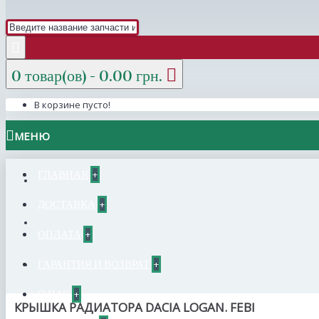
0 товар(ов) - 0.00 грн.
В корзине пусто!
МЕНЮ
ГЛАВНАЯ
+
ДОСТАВКА
+
ОПЛАТА
+
ГАРАНТИЯ И ВОЗВРАТ
+
О НАС
+
КРЫШКА РАДИАТОРА DACIA LOGAN. FEBI