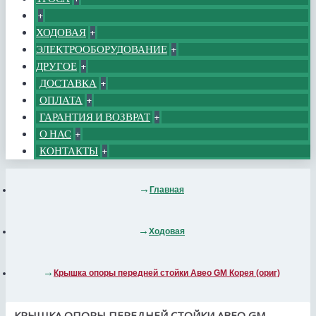
+
ХОДОВАЯ
+
ЭЛЕКТРООБОРУДОВАНИЕ
+
ДРУГОЕ
+
ДОСТАВКА
+
ОПЛАТА
+
ГАРАНТИЯ И ВОЗВРАТ
+
О НАС
+
КОНТАКТЫ
+
Главная
Ходовая
Крышка опоры передней стойки Авео GM Корея (ориг)
КРЫШКА ОПОРЫ ПЕРЕДНЕЙ СТОЙКИ АВЕО GM