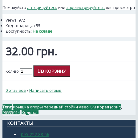
Пожалуйста
авторизуйтесь
или
зарегистрируйтесь
для просмотра
Views: 972
Код товара:
ga-55
Доступность:
На складе
32.00 грн.
Кол-во
В КОРЗИНУ
0 отзывов
/
Написать отзыв
Теги:
Крышка опоры передней стойки Авео GM Корея (ориг)
,
96535014
,
Ходовая
КОНТАКТЫ
095 222 88 66