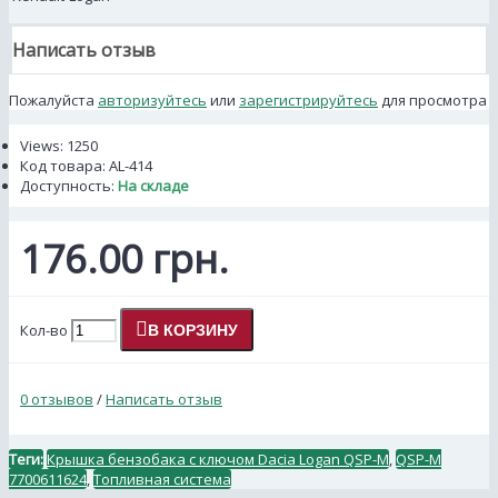
Написать отзыв
Пожалуйста
авторизуйтесь
или
зарегистрируйтесь
для просмотра
Views: 1250
Код товара:
AL-414
Доступность:
На складе
176.00 грн.
Кол-во
В КОРЗИНУ
0 отзывов
/
Написать отзыв
Теги:
Крышка бензобака с ключом Dacia Logan QSP-M
,
QSP-M
7700611624
,
Топливная система