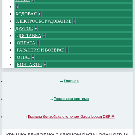
+
ХОДОВАЯ
+
ЭЛЕКТРООБОРУДОВАНИЕ
+
ДРУГОЕ
+
ДОСТАВКА
+
ОПЛАТА
+
ГАРАНТИЯ И ВОЗВРАТ
+
О НАС
+
КОНТАКТЫ
+
Главная
Топливная система
Крышка бензобака с ключом Dacia Logan QSP-M
КРЫШКА БЕНЗОБАКА С КЛЮЧОМ DACIA LOGAN QSP-M