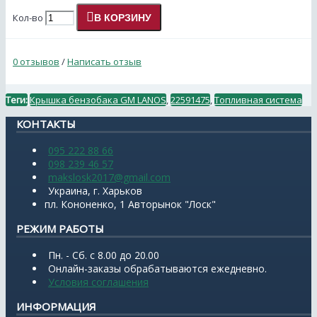
Кол-во
В КОРЗИНУ
0 отзывов
/
Написать отзыв
Теги:
Крышка бензобака GM LANOS
,
22591475
,
Топливная система
КОНТАКТЫ
095 222 88 66
098 239 46 57
makslosk2017@gmail.com
Украина, г. Харьков
пл. Кононенко, 1 Авторынок "Лоск"
РЕЖИМ РАБОТЫ
Пн. - Сб. с 8.00 до 20.00
Онлайн-заказы обрабатываются ежедневно.
Условия соглашения
ИНФОРМАЦИЯ