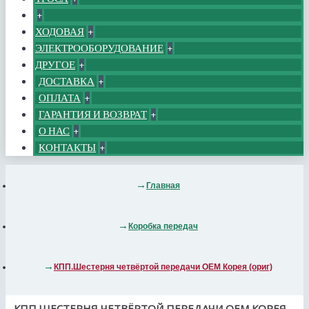
+
ХОДОВАЯ
+
ЭЛЕКТРООБОРУДОВАНИЕ
+
ДРУГОЕ
+
ДОСТАВКА
+
ОПЛАТА
+
ГАРАНТИЯ И ВОЗВРАТ
+
О НАС
+
КОНТАКТЫ
+
Главная
Коробка передач
КПП.Шестерня четвёртой передачи ОЕМ Корея (ориг)
КПП.ШЕСТЕРНЯ ЧЕТВЁРТОЙ ПЕРЕДАЧИ ОЕМ КОРЕЯ