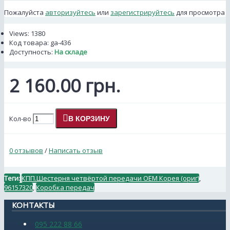
Пожалуйста
авторизуйтесь
или
зарегистрируйтесь
для просмотра
Views: 1380
Код товара:
ga-436
Доступность:
На складе
2 160.00 грн.
Кол-во
В КОРЗИНУ
0 отзывов
/
Написать отзыв
Теги:
КПП.Шестерня четвёртой передачи ОЕМ Корея (ориг)
,
96157320
,
Коробка передач
КОНТАКТЫ
095 222 88 66