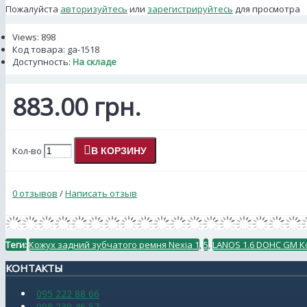
Пожалуйста
авторизуйтесь
или
зарегистрируйтесь
для просмотра
Views: 898
Код товара:
ga-1518
Доступность:
На складе
883.00 грн.
Кол-во
В КОРЗИНУ
0 отзывов
/
Написать отзыв
Теги:
Кожух задний зубчатого ремня Nexia 1
,
5
,
LANOS 1.6 DOHC GM Ко
КОНТАКТЫ
095 222 88 66
098 239 46 57