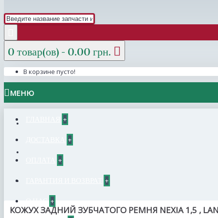
0 товар(ов) - 0.00 грн.
В корзине пусто!
МЕНЮ
ГЛАВНАЯ
+
ДОСТАВКА
+
ОПЛАТА
+
ГАРАНТИЯ И ВОЗВРАТ
+
О НАС
+
КОЖУХ ЗАДНИЙ ЗУБЧАТОГО РЕМНЯ NEXIA 1,5 , LAN