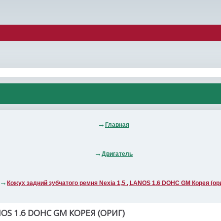
Главная
Двигатель
Кожух задний зубчатого ремня Nexia 1,5 , LANOS 1.6 DOHC GM Корея (ор
OS 1.6 DOHC GM КОРЕЯ (ОРИГ)