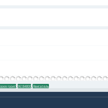
рея (ориг)
,
96184800
,
Двигатель