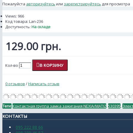
Пожалуйста
авторизуйтесь
или
зарегистрируйтесь
для просмотра
Views: 966
Код товара:
Lan-236
Доступность:
На складе
129.00 грн.
Кол-во
В КОРЗИНУ
0 отзывов
/
Написать отзыв
Теги:
Контактная группа замка зажигания NEXIA/MATIZ
,
530395
,
Элек
КОНТАКТЫ
095 222 88 66
098 239 46 57