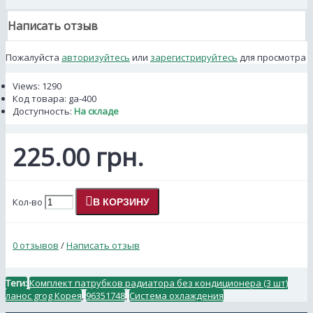
Написать отзыв
Пожалуйста
авторизуйтесь
или
зарегистрируйтесь
для просмотра
Views: 1290
Код товара:
ga-400
Доступность:
На складе
225.00 грн.
Кол-во
В КОРЗИНУ
0 отзывов
/
Написать отзыв
Теги:
Комплект патрубков радиатора без кондиционера (3 шт)
ланос grog Корея
,
96351748
,
Система охлаждения