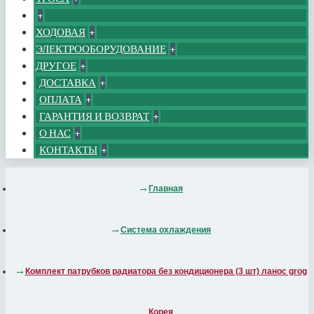
+
ХОДОВАЯ
+
ЭЛЕКТРООБОРУДОВАНИЕ
+
ДРУГОЕ
+
ДОСТАВКА
+
ОПЛАТА
+
ГАРАНТИЯ И ВОЗВРАТ
+
О НАС
+
КОНТАКТЫ
+
Главная
Система охлаждения
Комплект патрубков радиатора без кондиционера (3 шт) ланос grog
Корея