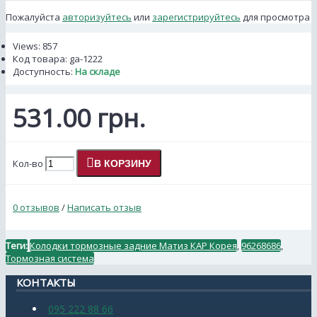
Пожалуйста
авторизуйтесь
или
зарегистрируйтесь
для просмотра
Views: 857
Код товара:
ga-1222
Доступность:
На складе
531.00 грн.
Кол-во
В КОРЗИНУ
0 отзывов
/
Написать отзыв
Теги:
Колодки тормозные задние Матиз КАР Корея
,
96268686
,
Тормозная система
КОНТАКТЫ
095 222 88 66